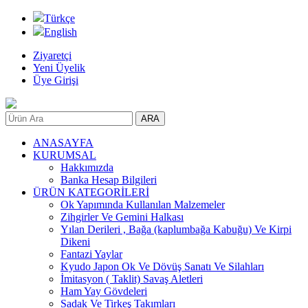
Türkçe
English
Ziyaretçi
Yeni Üyelik
Üye Girişi
ANASAYFA
KURUMSAL
Hakkımızda
Banka Hesap Bilgileri
ÜRÜN KATEGORİLERİ
Ok Yapımında Kullanılan Malzemeler
Zihgirler Ve Gemini Halkası
Yılan Derileri , Bağa (kaplumbağa Kabuğu) Ve Kirpi
Dikeni
Fantazi Yaylar
Kyudo Japon Ok Ve Dövüş Sanatı Ve Silahları
İmitasyon ( Taklit) Savaş Aletleri
Ham Yay Gövdeleri
Sadak Ve Tirkeş Takımları