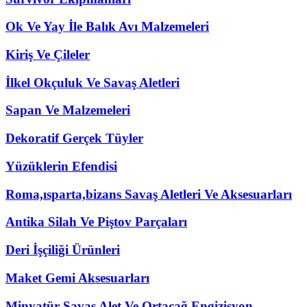
Ok Ve Yay İle Balık Avı Malzemeleri
Kiriş Ve Çileler
İlkel Okçuluk Ve Savaş Aletleri
Sapan Ve Malzemeleri
Dekoratif Gerçek Tüyler
Yüzüklerin Efendisi
Roma,ısparta,bizans Savaş Aletleri Ve Aksesuarları
Antika Silah Ve Piştov Parçaları
Deri İşçiliği Ürünleri
Maket Gemi Aksesuarları
Minyatür Savaş Alet Ve Ortaçağ Engizisyon