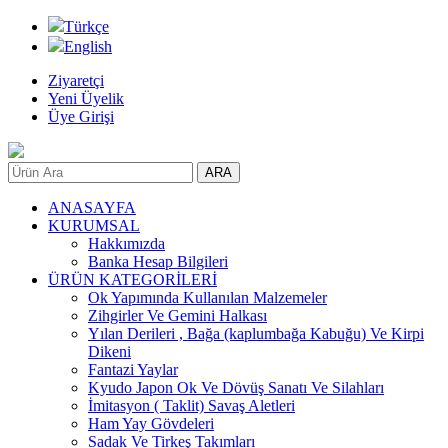
Türkçe
English
Ziyaretçi
Yeni Üyelik
Üye Girişi
ANASAYFA
KURUMSAL
Hakkımızda
Banka Hesap Bilgileri
ÜRÜN KATEGORİLERİ
Ok Yapımında Kullanılan Malzemeler
Zihgirler Ve Gemini Halkası
Yılan Derileri , Bağa (kaplumbağa Kabuğu) Ve Kirpi
Dikeni
Fantazi Yaylar
Kyudo Japon Ok Ve Dövüş Sanatı Ve Silahları
İmitasyon ( Taklit) Savaş Aletleri
Ham Yay Gövdeleri
Sadak Ve Tirkeş Takımları