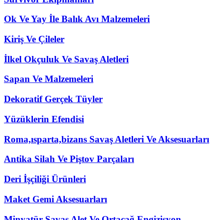
Ok Ve Yay İle Balık Avı Malzemeleri
Kiriş Ve Çileler
İlkel Okçuluk Ve Savaş Aletleri
Sapan Ve Malzemeleri
Dekoratif Gerçek Tüyler
Yüzüklerin Efendisi
Roma,ısparta,bizans Savaş Aletleri Ve Aksesuarları
Antika Silah Ve Piştov Parçaları
Deri İşçiliği Ürünleri
Maket Gemi Aksesuarları
Minyatür Savaş Alet Ve Ortaçağ Engizisyon