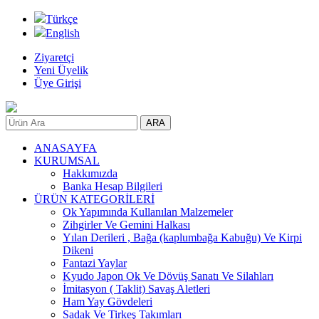
Türkçe
English
Ziyaretçi
Yeni Üyelik
Üye Girişi
ANASAYFA
KURUMSAL
Hakkımızda
Banka Hesap Bilgileri
ÜRÜN KATEGORİLERİ
Ok Yapımında Kullanılan Malzemeler
Zihgirler Ve Gemini Halkası
Yılan Derileri , Bağa (kaplumbağa Kabuğu) Ve Kirpi
Dikeni
Fantazi Yaylar
Kyudo Japon Ok Ve Dövüş Sanatı Ve Silahları
İmitasyon ( Taklit) Savaş Aletleri
Ham Yay Gövdeleri
Sadak Ve Tirkeş Takımları