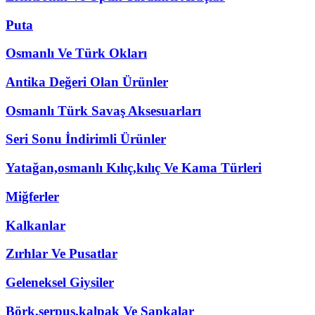
Puta
Osmanlı Ve Türk Okları
Antika Değeri Olan Ürünler
Osmanlı Türk Savaş Aksesuarları
Seri Sonu İndirimli Ürünler
Yatağan,osmanlı Kılıç,kılıç Ve Kama Türleri
Miğferler
Kalkanlar
Zırhlar Ve Pusatlar
Geleneksel Giysiler
Börk,serpuş,kalpak Ve Şapkalar