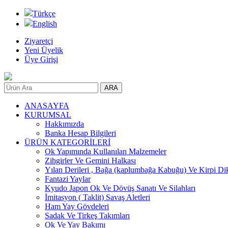
Türkçe
English
Ziyaretçi
Yeni Üyelik
Üye Girişi
ANASAYFA
KURUMSAL
Hakkımızda
Banka Hesap Bilgileri
ÜRÜN KATEGORİLERİ
Ok Yapımında Kullanılan Malzemeler
Zihgirler Ve Gemini Halkası
Yılan Derileri , Bağa (kaplumbağa Kabuğu) Ve Kirpi Di
Fantazi Yaylar
Kyudo Japon Ok Ve Dövüş Sanatı Ve Silahları
İmitasyon ( Taklit) Savaş Aletleri
Ham Yay Gövdeleri
Sadak Ve Tirkeş Takımları
Ok Ve Yay Bakımı