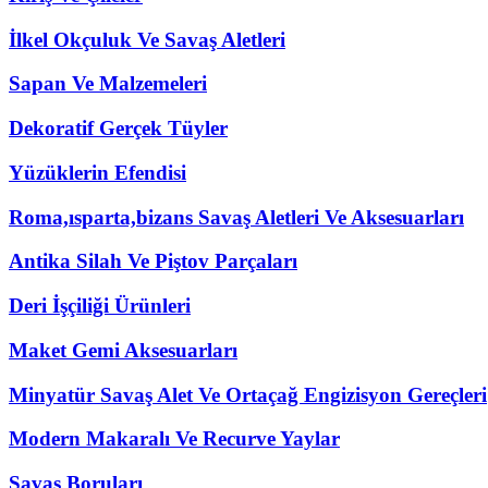
İlkel Okçuluk Ve Savaş Aletleri
Sapan Ve Malzemeleri
Dekoratif Gerçek Tüyler
Yüzüklerin Efendisi
Roma,ısparta,bizans Savaş Aletleri Ve Aksesuarları
Antika Silah Ve Piştov Parçaları
Deri İşçiliği Ürünleri
Maket Gemi Aksesuarları
Minyatür Savaş Alet Ve Ortaçağ Engizisyon Gereçleri
Modern Makaralı Ve Recurve Yaylar
Savaş Boruları