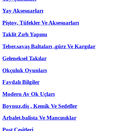
Yay Aksesuarları
Piştov, Tüfekler Ve Aksesuarları
Taklit Zırh Yapımı
Teber,savaş Baltaları ,gürz Ve Kargılar
Geleneksel Takılar
Okçuluk Oyunları
Faydalı Bilgiler
Modern Av Ok Uçları
Boynuz,diş , Kemik Ve Sedefler
Arbalet,balista Ve Mancınıklar
Post Çeşitleri