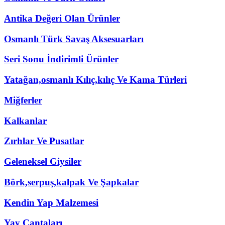
Antika Değeri Olan Ürünler
Osmanlı Türk Savaş Aksesuarları
Seri Sonu İndirimli Ürünler
Yatağan,osmanlı Kılıç,kılıç Ve Kama Türleri
Miğferler
Kalkanlar
Zırhlar Ve Pusatlar
Geleneksel Giysiler
Börk,serpuş,kalpak Ve Şapkalar
Kendin Yap Malzemesi
Yay Çantaları